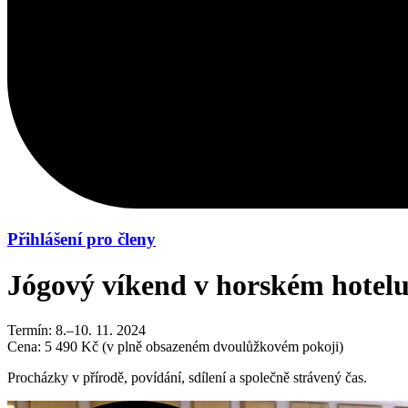
Přihlášení pro členy
Jógový víkend v horském hotel
Termín:
8.–10. 11. 2024
Cena:
5 490 Kč (v plně obsazeném dvoulůžkovém pokoji)
Procházky v přírodě, povídání, sdílení a společně strávený čas.