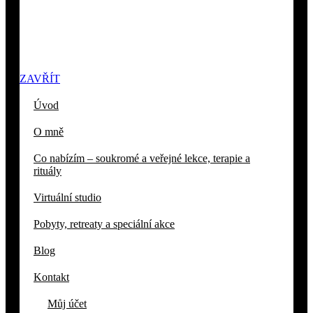
ZAVŘÍT
Úvod
O mně
Co nabízím – soukromé a veřejné lekce, terapie a
rituály
Virtuální studio
Pobyty, retreaty a speciální akce
Blog
Kontakt
Můj účet