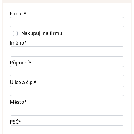
E-mail*
Nakupuji na firmu
Jméno*
Příjmení*
Ulice a č.p.*
Město*
PSČ*