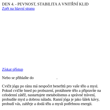
DEN 4. - PEVNOST, STABILITA A VNITŘNÍ KLID
Zpět na hlavní stranu
Získat přístup
Nebo se přihlašte do
členské sekce
.
Cvičit jógu po ránu má nespočet benefitů pro vaše tělo a mysl.
Pokud cvičíte hned po probuzení, protáhnete tělo a připravíte na
celodenní zátěž, nastartujete metabolismus a správné trávení,
probudíte mysl a dobrou náladu. Ranní jóga je jako šálek kávy,
probudí vás, zahřeje a dodá tělu a mysli potřebnou energii.