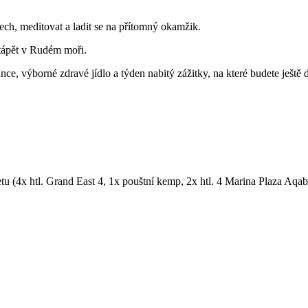
ech, meditovat a ladit se na přítomný okamžik.
otápět v Rudém moři.
, výborné zdravé jídlo a týden nabitý zážitky, na které budete ještě
u (4x htl. Grand East 4, 1x pouštní kemp, 2x htl. 4 Marina Plaza Aqab