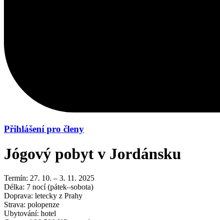
Přihlášení pro členy
Jógový pobyt v Jordánsku
Termín:
27. 10. – 3. 11. 2025
Délka:
7 nocí (pátek–sobota)
Doprava:
letecky z Prahy
Strava:
polopenze
Ubytování:
hotel