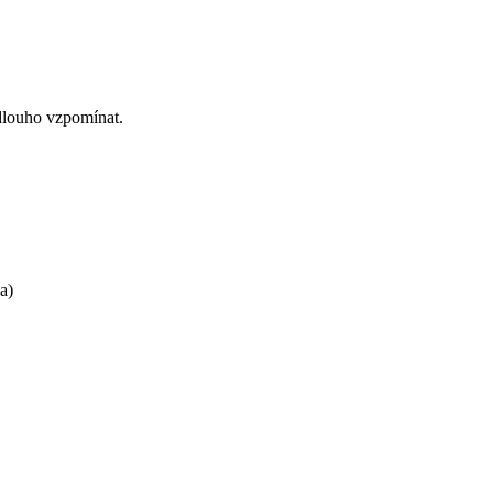
 dlouho vzpomínat.
a)