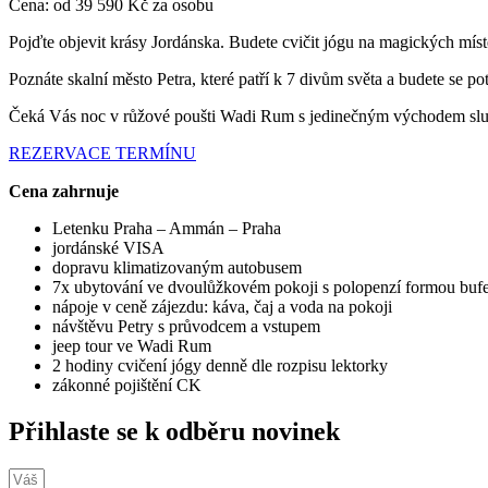
Cena:
od 39 590 Kč za osobu
Pojďte objevit krásy Jordánska. Budete cvičit jógu na magických míst
Poznáte skalní město Petra, které patří k 7 divům světa a budete se p
Čeká Vás noc v růžové poušti Wadi Rum s jedinečným východem slunce
REZERVACE TERMÍNU
Cena zahrnuje
Letenku Praha – Ammán – Praha
jordánské VISA
dopravu klimatizovaným autobusem
7x ubytování ve dvoulůžkovém pokoji s polopenzí formou bufet
nápoje v ceně zájezdu: káva, čaj a voda na pokoji
návštěvu Petry s průvodcem a vstupem
jeep tour ve Wadi Rum
2 hodiny cvičení jógy denně dle rozpisu lektorky
zákonné pojištění CK
Přihlaste se k odběru novinek