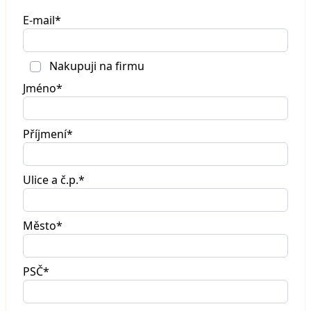
E-mail*
Nakupuji na firmu
Jméno*
Příjmení*
Ulice a č.p.*
Město*
PSČ*