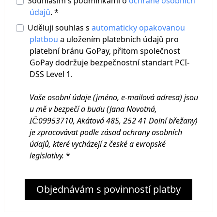
Souhlasím s podmínkami o
ochraně osobních
údajů
. *
Uděluji souhlas s
automaticky opakovanou
platbou
a uložením platebních údajů pro
platební bránu GoPay, přitom společnost
GoPay dodržuje bezpečnostní standart PCI-
DSS Level 1.
Vaše osobní údaje (jméno, e-mailová adresa) jsou
u mě v bezpečí a budu (Jana Novotná,
IČ:09953710, Akátová 485, 252 41 Dolní břežany
)
je zpracovávat podle zásad ochrany osobních
údajů, které vycházejí z české a evropské
legislativy.
*
Objednávám s povinností platby