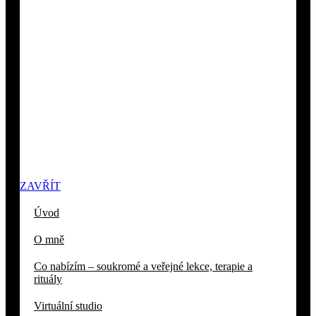
ZAVŘÍT
Úvod
O mně
Co nabízím – soukromé a veřejné lekce, terapie a
rituály
Virtuální studio