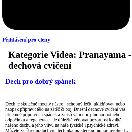
Přihlášení pro členy
Kategorie Videa:
Pranayama -
dechová cvičení
Dech pro dobrý spánek
Dech je skutečně mocný nástroj, schopný léčit, uklidňovat, nebo
naopak připravit tělo na zátěž či boj. Dnešní dechové cvičení vás
příjemně připraví na spánek a zajistí vám noc plnohodnotného
odpočinku a regenerace. Je důležité věnovat pozornost kvalitě
našeho dechu a jeho vlivu na naše fyzické i psychické zdraví.
Můžete začít jednoduchými technikami, které pomohou uvolnit […]