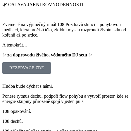
🌿 OSLAVA JARNÍ ROVNODENNOSTI
Zveme tě na výjimečný rituál 108 Pozdravů slunci – pohybovou
meditaci, která pročistí tělo, zklidní mysl a rozproudí životní sílu od
kořenů až po srdce.
A tentokrát…
✨
za doprovodu živého, vědomého DJ setu
✨
REZERVACE ZDE
Hudba bude dýchat s námi.
Ponese rytmus dechu, podpoří flow pohybu a vytvoří prostor, kde se
energie skupiny přirozeně spojí v jeden puls.
108 opakování.
108 dechů.