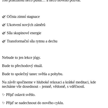
108 příležitostí něco pustit… a něco nového pozvat.
🌿 Očista zimní stagnace
🌿 Ukotvení nových záměrů
🌿 Síla skupinové energie
🌿 Transformační síla rytmu a dechu
Nebude to jen lekce jógy.
Bude to přechodový rituál.
Bude to společný tanec světla a pohybu.
Na závěr spočineme v hluboké relaxaci a krátké meditaci, kde
necháme vše dosednout – jemně, vědomě, s vděčností.
✨ Přijď oslavit světlo.
✨ Přijď se nadechnout do nového cyklu.