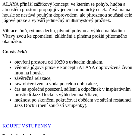
ALAYA přináší zážitkový koncept, ve kterém se pohyb, hudba a
atmosféra prostoru propojují v jeden harmonický celek. Živá hra na
housle se nestává pouhým doprovodem, ale přirozenou součástí celé
jógové praxe a vytváří jedinečný multismyslový prožitek.
Vibrace tónů, rytmus dechu, plynutí pohybu a výhled na hladinu
Vltavy zvou ke zpomalení, zklidnění a plnému prožití přítomného
okamžiku.
Co vás čeká
otevření prostoru od 10:30 s uvítacím drinkem,
vědomá jógová praxe v konceptu ALAYA doprovázená živou
hrou na housle,
závěrečná relaxace,
raw občerstvení a voda po celou dobu akce,
čas na společné posezení, sdílení a odpočinek v inspirativním
prostředí Jazz Docku s výhledem na Vltavu,
možnost po skončení pokračovat obědem ve střešní restauraci
Jazz Docku (není součástí vstupenky).
KOUPIT VSTUPENKY