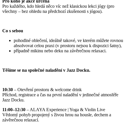
Pro koho je akce určena
Pro každého, kdo hledá něco víc než klasickou lekci jógy (pro
všechny – bez ohledu na předchozí zkušenosti s jógou).
Co s sebou
pohodlné oblečení, ideálně takové, ve kterém můžete rovnou
absolvovat celou praxi (v prostoru nejsou k dispozici šatny),
případně mikinu nebo deku na závěrečnou relaxaci.
Těšíme se na společné naladění v Jazz Docku.
10:30
– Otevření prostoru & welcome drink
Příchod, registrace a čas na první naladění v jedinečné atmosféře
Jazz Docku.
11:00–12:30
– ALAYA Experience | Yoga & Violin Live
Vědomý pohyb propojený s živou hrou na housle, dechem a
závěrečnou relaxací.