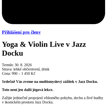
Přihlášení pro členy
Yoga & Violin Live v Jazz
Docku
Termín:
30. 8. 2026
Strava:
lehké občerstvení, drink
Cena:
990 – 1 450 Kč
Srdečně Vás zveme na multismyslový zážitek v Jazz Docku.
Toto není jen další jógová lekce.
Zažijte jedinečné propojení vědomého pohybu, dechu a živé hudby
v ikonickém prostoru Jazz Docku.