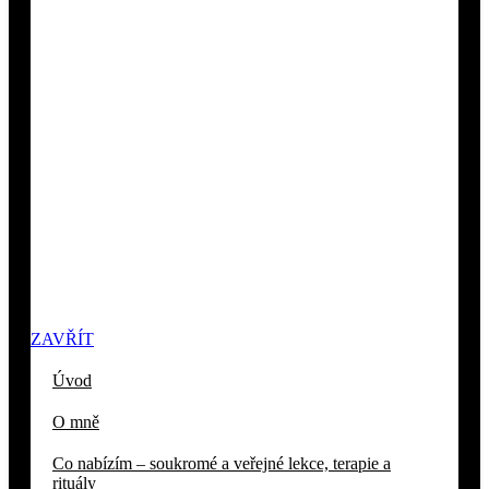
ZAVŘÍT
Úvod
O mně
Co nabízím – soukromé a veřejné lekce, terapie a
rituály