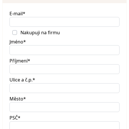
E-mail*
Nakupuji na firmu
Jméno*
Příjmení*
Ulice a č.p.*
Město*
PSČ*