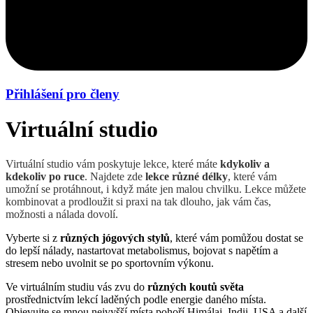
Přihlášení pro členy
Virtuální studio
Virtuální studio vám poskytuje lekce, které máte
kdykoliv a
kdekoliv po ruce
. Najdete zde
lekce různé délky
, které vám
umožní se protáhnout, i když máte jen malou chvilku. Lekce můžete
kombinovat a prodloužit si praxi na tak dlouho, jak vám čas,
možnosti a nálada dovolí.
Vyberte si z
různých jógových stylů
, které vám pomůžou dostat se
do lepší nálady, nastartovat metabolismus, bojovat s napětím a
stresem nebo uvolnit se po sportovním výkonu.
Ve virtuálním studiu vás zvu do
různých koutů světa
prostřednictvím lekcí laděných podle energie daného místa.
Objevujte se mnou nejvyšší místa pohoří Himálaj, Indii, USA a další