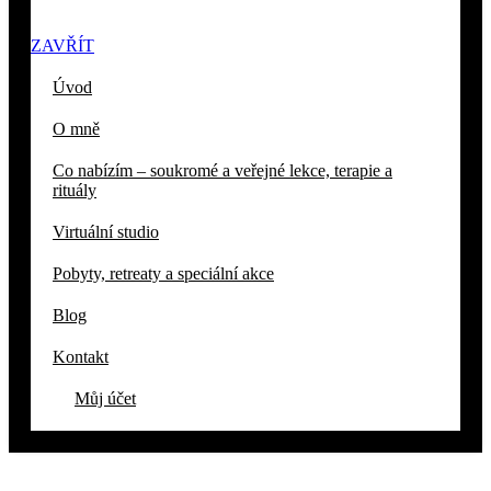
ZAVŘÍT
Úvod
O mně
Co nabízím – soukromé a veřejné lekce, terapie a
rituály
Virtuální studio
Pobyty, retreaty a speciální akce
Blog
Kontakt
Můj účet