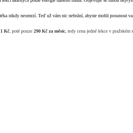
 lekcí laděných podle energie daného místa. Objevujte se mnou nejvyšší
otéka nikdy neomrzí. Teď už vám nic nebrání, abyste mohli posunout vaše
 1 Kč
, poté pouze
290 Kč za měsíc
, tedy cena jedné lekce v pražském s