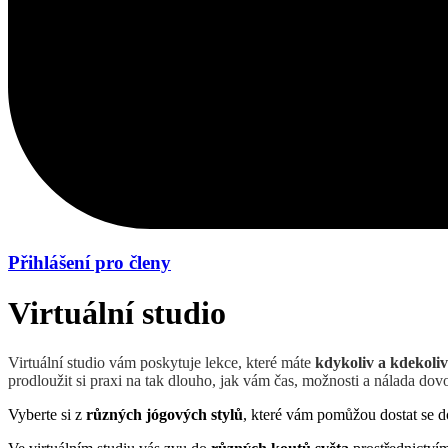
Přihlášení pro členy
Virtuální studio
Virtuální studio vám poskytuje lekce, které máte
kdykoliv a kdekoliv
prodloužit si praxi na tak dlouho, jak vám čas, možnosti a nálada dovo
Vyberte si z
různých jógových stylů
, které vám pomůžou dostat se d