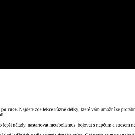
 po ruce
. Najdete zde
lekce různé délky
, které vám umožní se protáh
lí.
o lepší nálady, nastartovat metabolismus, bojovat s napětím a stresem 