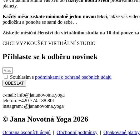
Ve virtuálním studiu vás zvu do
různých koutů světa
prostřednictvím
planety.
Každý měsíc získáte minimálně jednu novou lekci
, takže vás vide
podložku a ponořte se sami do sebe…
Získejte měsíční členství do virtuálního studia na 10 dní pouze za
CHCI VYZKOUŠET VIRTUÁLNÍ STUDIO
Přihlaste se k odběru novinek
Souhlasím s
podmínkami o ochraně osobních údajů
ODESLAT
e-mail: info@jananovotna.yoga
telefon: +420 774 188 801
instagram: @jananovotna.yoga
© Jana Novotná Yoga 2026
Ochrana osobních údajů
|
Obchodní podmínky
|
Opakované platby