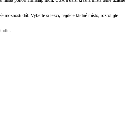
 místa pohoří Himálaj, Indii, USA a další krásná místa téhle úžasné
 možnosti dál! Vyberte si lekci, najděte klidné místo, rozrolujte
tudiu.