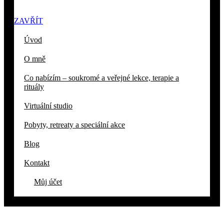
ZAVŘÍT
Úvod
O mně
Co nabízím – soukromé a veřejné lekce, terapie a
rituály
Virtuální studio
Pobyty, retreaty a speciální akce
Blog
Kontakt
Můj účet