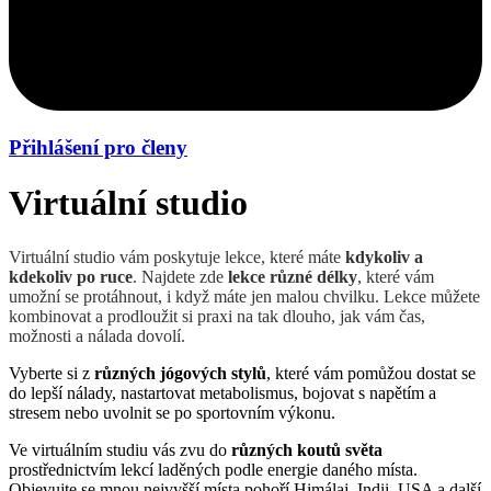
Přihlášení pro členy
Virtuální studio
Virtuální studio vám poskytuje lekce, které máte
kdykoliv a
kdekoliv po ruce
. Najdete zde
lekce různé délky
, které vám
umožní se protáhnout, i když máte jen malou chvilku. Lekce můžete
kombinovat a prodloužit si praxi na tak dlouho, jak vám čas,
možnosti a nálada dovolí.
Vyberte si z
různých jógových stylů
, které vám pomůžou dostat se
do lepší nálady, nastartovat metabolismus, bojovat s napětím a
stresem nebo uvolnit se po sportovním výkonu.
Ve virtuálním studiu vás zvu do
různých koutů světa
prostřednictvím lekcí laděných podle energie daného místa.
Objevujte se mnou nejvyšší místa pohoří Himálaj, Indii, USA a další