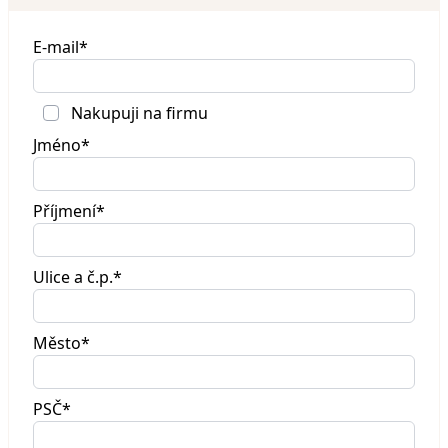
E-mail*
Nakupuji na firmu
Jméno*
Příjmení*
Ulice a č.p.*
Město*
PSČ*