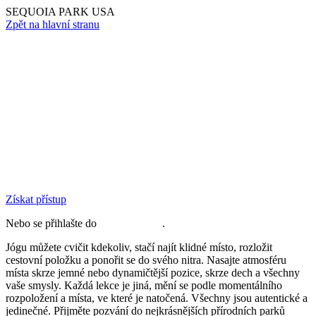
SEQUOIA PARK USA
Zpět na hlavní stranu
Získat přístup
Nebo se přihlašte do
členské sekce
.
Jógu můžete cvičit kdekoliv, stačí najít klidné místo, rozložit
cestovní položku a ponořit se do svého nitra. Nasajte atmosféru
místa skrze jemné nebo dynamičtější pozice, skrze dech a všechny
vaše smysly. Každá lekce je jiná, mění se podle momentálního
rozpoložení a místa, ve které je natočená. Všechny jsou autentické a
jedinečné. Přijměte pozvání do nejkrásnějších přírodních parků