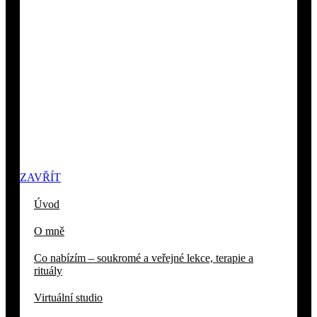
ZAVŘÍT
Úvod
O mně
Co nabízím – soukromé a veřejné lekce, terapie a
rituály
Virtuální studio