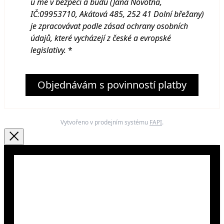
u mě v bezpečí a budu (Jana Novotná,
IČ:09953710, Akátová 485, 252 41 Dolní břežany
)
je zpracovávat podle zásad ochrany osobních
údajů, které vycházejí z české a evropské
legislativy.
*
Objednávám s povinností platby
Vytvořeno v prodejním systému
FAPI
.