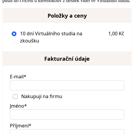
pustit do cvičení u kteréhokoliv z desítek videí ve Virtuálním studiu.
Položky a ceny
10 dní Virtuálního studia na
1,00 Kč
zkoušku
Fakturační údaje
E-mail*
Nakupuji na firmu
Jméno*
Příjmení*